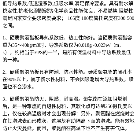
低导热系数,低透湿系数,低吸水率,满足保冷要求。具有耐水解
稳定性,抗老化,耐酸碱等化学药品性能优良，不易燃烧,阻燃性
满足国家安全要求密度要求；-165度-180度管托密度在300-500
之间。
1、硬质聚氨酯板导热系数低，热工性能好。当硬质聚氨酯容
重为35～40kg/m3时，导热系数仅为0.018g~0.023w/（m．
k），约相当于EPS的一半，是所有保温材料中导热系数最低
的一种。
2、硬质聚氨酯板具有防潮、防水性能。硬质聚氨酯的闭孔率
在90%以上，属于憎水性材料，不会因吸潮增大导热系数，墙
面也不会渗水。
3、硬质聚氨酯防火，阻燃，耐高温。聚氨酯在添加阻燃剂
后，是一种难燃的自熄性材料，其软化点可达到250摄氏度以
上，仅在较高温度时才会出现分解：另外，聚氨酯在燃烧时会
在其泡沫表面形成灰，这层灰有助隔离下面的泡沫。能有效地
防止火灾蔓延。而且，聚氨酯在高温下也不产生有害气体。