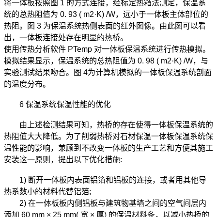
将一体板按照图 1 的方式连接，经标定热箱法测定，保温系
统的总热阻值为 0. 93 ( m2·K) /W，远小于一体板主体部位的
热阻。图 3 为保温系统热侧表面的红外图像。由此图可以看
出，一体板连接处存在明显的热桥。
使用传热分析软件 PTemp 对一体板保温系统进行传热模拟。
模拟结果显示，保温系统的总热阻值为 0. 98 ( m2·K) /W，与
实验测试结果吻合。图 4为计算机模拟的一体板保温系统剖面
的温度分布。
6 保温系统保温性能的优化
由上述检测结果可知，热桥的存在使得一体板保温系统的
热阻值大大降低。为了削弱热桥对石材保温一体板保温系统保
温性能的影响，兼顾到不改变一体板的生产工艺和方便其施工
安装这一原则，提出以下优化措施:
1) 断开一体板内表面铝箔和铝板的连接，或者用其他导
热系数小的材料代替铝箔;
2) 在一体板板内侧铝板与建筑物基墙之间的空气间层内
添加 60 mm × 25 mm( 宽 × 厚) 的保温材料条，以减小热桥的