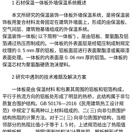
1 石材保温一体板外墙保温系统概述
本文所研究的保温装饰一体板外墙保温系统，是将保温装
饰板用复合材料龙骨固定在建筑外墙面上，形成的由保温板、
空气间层、建筑物基墙组成的外保温系统。
保温装饰一体板( 以下简称“一体板”) ，是由铝板、聚氨酯及铝
箔通过热压而制成的。一体板的外表面层是经辊压制成制规定
纹理的 0. 5 mm 厚的铝板，铝板面层进行表面聚酯漆或氟碳漆
表面处理。一体板的内表面是 0. 06 mm 厚的铝箔。一体板的
保温芯材为聚氨酯硬质泡沫塑料。
2 研究中遇到的技术难题及解决方案
一体板是由
保温材料
和包裹其周围的铝板和铝箔构成，
平行于热流方向的铝板处形成了明显的热桥，此结构属于非匀
质复合围护结构。GB 50176—2016《民用建筑热工设计规
范》中规定了有两种以上材料组成的、二( 三) 向非匀质围护
结构热阻的计算方法。对于二( 三) 向非匀质围护结构，当相
邻部分的热阻比值小于等于 1. 5 时，上述规范给出了热阻值
的解析解———按照“面积加权法”计算热阻。解析解形式简