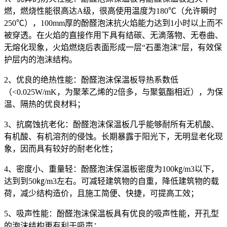
燃，燃烧性能很高达A级，很高使用温度为180℃（允许瞬时
250℃），100mm厚的酚醛泡沫抗火焰能力达到1小时以上而不
被穿透。在火焰的直接作用下具有结碳、无滴落物、无卷曲、
无熔化现象，火焰燃烧后表面形成一层“石墨泡沫”层，有效保
护层内的泡沫结构。
2、优良的绝热性能：酚醛泡沫保温板导热系数低
（<0.025W/mK，为聚苯乙烯的2倍多，与聚氨酯相近），为保
温、隔热的优良材料；
3、抗腐蚀抗老化：酚醛泡沫保温板几乎能够耐所有无机酸、
有机酸、有机溶剂的侵蚀。长期暴露于阳光下，无明显老化现
象，因而具有较好的耐老化性；
4、密度小、重量轻：酚醛泡沫保温板密度为100㎏/m3以下，
达到到50㎏/m3左右。可减轻建筑物的自重，降低建筑物的载
荷，减少结构造价，且施工简便、快捷，可提高工效；
5、吸声性能：酚醛泡沫保温板具有优良的吸声性能，开孔型
的泡沫结构更有利于吸声；