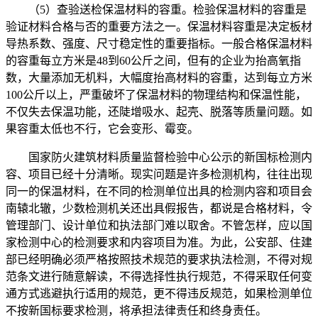
（5）查验送检保温材料的容重。检验保温材料的容重是
验证材料合格与否的重要方法之一。保温材料容重是决定板材
导热系数、强度、尺寸稳定性的重要指标。一般合格保温材料
的容重每立方米是48到60公斤之间，但有的企业为抬高氧指
数，大量添加无机料，大幅度抬高材料的容重，达到每立方米
100公斤以上，严重破坏了保温材料的物理结构和保温性能，
不仅失去保温功能，还陡增吸水、起壳、脱落等质量问题。如
果容重太低也不行，它会变形、霉变。
国家防火建筑材料质量监督检验中心公示的新国标检测内
容、项目已经十分清晰。现实问题是许多检测机构，往往出现
同一的保温材料，在不同的检测单位出具的检测内容和项目会
南辕北辙，少数检测机关还出具假报告，都说是合格材料，令
管理部门、设计单位和执法部门难以取舍。不管怎样，应以国
家检测中心的检测要求和内容项目为准。为此，公安部、住建
部已经明确必须严格按照技术规范的要求执法检测，不得对规
范条文进行随意解读，不得选择性执行规范，不得采取任何变
通方式逃避执行适用的规范，更不得违反规范，如果检测单位
不按新国标要求检测，将承担法律责任和终身责任。