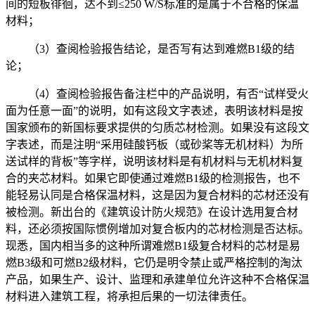
间的短板徘徊，达不到≤250 W/S标准的是属于不合格的保温
材料；
（3）查阅检验报告结论，是否写有达到难燃B1级的结
论；
（4）查阅检验报告备注栏中的产品说明，有否“试样受火
面为任意一面”的说明，如有这段文字表述，表明该材料是按
国家颁布的新国标要求提供的匀质芯材检测。如果没有这段文
字表述，而是注明“采用硅酸钙板（或砂桨等无机材料）为所
送试样的背板”等字样，说明该材料是有机材料与无机材料复
合的夹芯材料。如果它即使通过难燃B1级的检测报告，也不
能轻易认同是合格保温材料，这是因为复合材料的芯材还没有
被检测。新出台的《建筑设计防火规范》在设计选用复合材
料，还必须按国际惯例增加对复合板内的芯材检测是否达标。
现悉，国内相当多的这种所谓难燃B1级复合材料的芯材是易
燃B3级和可燃B2级材料，它仍是明令禁止或严格控制的淘汰
产品，如果生产、设计、监理和承建单位允许这种不合格保温
材料进入建筑工程，将承担后果的一切法律责任。