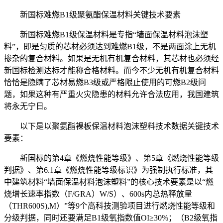
新国标难燃B1级聚氨酯保温材料关键技术要素
新国标难燃B1级保温材料是专指“墙面保温材料泡沫塑
料”，即是匀质的芯材必须达到难燃B1级，不是两面涂上无机
掺杂的复合材料。如果是无机有机复合材料，其芯材也必须经
新国标检测达标才能称合格材料。而今不少无机有机复合材料
恰恰是隐瞒了芯材易燃B3级或严格限止使用的可燃B2级问
题，如果这种有严重火灾隐患的材料允许合法应用，我国建筑
将永无宁日。
以下是以聚氨酯裸板保温材料泡沫塑料技术数据关键技术
要素：
新国标的第4章《燃烧性能等级》、第5章《燃烧性能等级
判据》、第6.1章《燃烧性能等级标识》为强制执行标准，其
中建筑材料“墙面保温材料泡沫塑料”的核心技术要素是以“燃
烧增长速率指数（F/GRA）W/S）、600s内总热释放量
（THR600S),M）”等9个高科技测验项目进行燃烧性能等级和
分级判据，同时还要满足B1级氧指数值OI≥30%；（B2级氧指