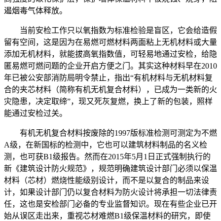
遏烟毒气体释放。
当前安检工作只以氧指数为标准检验是盲区，它会给造假
留有空间，这是因为在易燃可燃材料两面粘上无机材料或大量
添加无机材料，就能拔高氧指数值，可轻易地通过安检，给隐
匿易燃可燃问题的企业开启方便之门。其实这种材料早在2010
年已被公安部消防局明令禁止，指出“有机材料与无机材料复
合的夹芯材料（简称有机无机复合材料），已成为一类新的火
灾隐患，决定取缔”，现又死灰复燃，换上了新的包装，照样
能通过安检过关。
有机无机复合材料按废除的1997版标准检测可测定为不燃
A级，在新国标的检测中，它也可以建筑材料制品的名义检
测，也可获B1级报告。然而在2015年5月1日正式强制执行的
新《建筑设计防火规范》，规范明确建筑设计部门必须以保温
材料（芯材）燃烧性能级别设计，而不是以复合的制品来设
计，如果设计部门仍以复合材料为防火设计将承担一切法律责
任，这也是安检部门必备的专业监督知识。现在有些企业已开
始从误区走出来，重视芯材难燃B1级保温材料的研究，即使