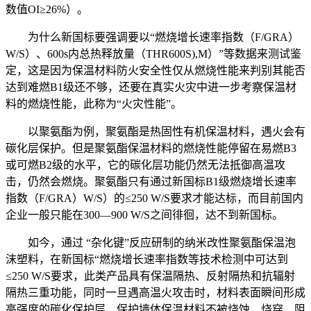
数值OI≥26%）。
为什么新国标要强调要以“燃烧增长速率指数（F/GRA）
W/S）、600s内总热释放量（THR600S),M）”等数据来测试鉴
定，这是因为保温材料防火安全性仅从燃烧性能来判别其能否
达到难燃B1级还不够，还要在真实火灾中进一步考察保温材
料的燃烧性能，此称为“火灾性能”。
以聚氨酯为例，聚氨酯是热固性有机保温材料，遇火会有
碳化层保护。但是聚氨酯保温材料的燃烧性能停留在易燃B3
或可燃B2级的水平，它的碳化层功能仍然无法抵御高温攻
击，仍然会燃烧。聚氨酯只有通过新国标B1级燃烧增长速率
指数（F/GRA）W/S）的≤250 W/S要求才能达标，而目前国内
企业一般只能在300―900 W/S之间徘徊，达不到新国标。
如今，通过 “杂化键”反应研制的纳米改性聚氨酯保温泡
沫塑料，在新国标“燃烧增长速率指数等技术检测中可达到
≤250 W/S要求，此类产品具有保温隔热、反射隔热和抗辐射
隔热三重功能，同时一旦遇高温火攻击时，材料表面瞬间形成
高强度的碳化保护层，保护墙体保温材料不被烧蚀、烧穿，阻