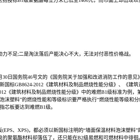
标B1级聚氨酯每立方米已低至1400元，而市面上却出现以偷工
力不足;二是淘汰落后产能决心不大，无法对付恶性价格战。
月30日国务院46号文的《国务院关于加强和改进消防工作的意
国标GB8624-2012《建筑材料及制品燃烧性能分级》、《
2012《建筑材料及制品燃烧性能分级》中的难燃B1级标准为例，
沫塑料”的燃烧性能和等级标识要严格执行“燃烧性能等级和分级判据
指芯板要达到难燃B1级。
EPS、XPS)，都必须以新国标注明的“墙面保温材料泡沫塑料
良的聚氨酯材料却落伍了，还只能在B2级易燃和可燃材料中徘徊