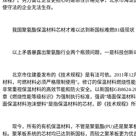
规程》。另方面让企业更担心的是恶性价格竞争，北京市海淀区招投
使守法的企业无法生存。
我国聚氨酯保温材料芯材才难以达到新国标难燃B1级现状
以上矛盾暴露出聚氨酯行业两个瓶颈问题，一是科技创新动
北京市住建委发布的《技术规程》是有法可依。2011年12
材料，可燃材料必须严格限制使用”。修订的保温材料燃烧性能新
非常重视保温材料的高效节能和防火安全。以新国标GB8624-
章《燃烧性能等级标识》为强制执行标准，强调“墙面保温材料泡
面保温材料泡沫塑料”是指保温材料的芯材，即《技术规程》所
现今，所有的有机保温材料，不管是聚氨酯(PU)还是聚苯板(
标。聚苯板系统的芯材均已达到新国标，而较之聚苯板更为优