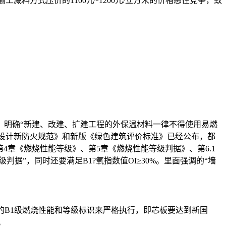
减料方式压价的1100元~1200元/立方米的价格恶性竞争，致
见》明确“新建、改建、扩建工程的外保温材料一律不得使用易燃
建筑设计新防火规范》和新版《绿色建筑评价标准》已经公布，都
第4章《燃烧性能等级》、第5章《燃烧性能等级判据》、第6.1
”，同时还要满足B1?氧指数值OI≥30%。里面强调的“墙
”的B1级燃烧性能和等级标识来严格执行，即芯板要达到新国
。