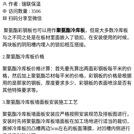
作者 : 瑞联保温
访问数量 : 3506
扫码分享至微信
聚氨酯彩钢板也可以用作
聚氨酯冷库板
，但是大多数冷库板
与之不同之处是在板材里面嵌入了锁扣，在安装使用的时候，
两块板的阴阳槽内埋入的锁扣相互搭接。
2.聚氨酯冷库板价格
聚氨酯冷库板价格计算：首先要先算出两面彩钢板每平米的价
格，然后加上聚氨酯芯材每平米的价格，彩钢板的价格是根据
用的是那家的钢板、厚度要求多少、彩钢板的表面喷涂是否有
其他特殊要求等。
3.聚氨酯冷库板墙面板安装施工工艺
聚氨酯冷库板墙面板安装应严格按照安装规范及排板图进行，
安装时先将聚氨酯冷库板墙面板在加工场地进行适当的裁切，
撕掉冷库板凹凸槽两边5cm左右的板面薄膜，对凹槽内侧进行