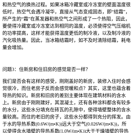
和热空气的换热过程。如果冰箱冷藏室或冷冻室的壁面温度很
低时，热空气会遇冷凝华，直接从气态变成固态，即“结霜”，
所产生的“霜”在蒸发器和热空气之间形成了一个热阻，因此，
要使得冷藏室或冷冻室达到相同的温度，必须使得空气压缩机
的功率提高，这样才能获得温度更低的制冷液，以及制冷液的
汽化吸热量。因此，当冰箱结霜时，如不及时清除结霜，耗电
量会增加。
问题3：住新房和住旧房的感觉是否一样？
我们是否会有这样的感受，刚刚盖好的新房，装修入住时会感
觉很冷，而住老房子反而会感觉暖和点？其实，这里也蕴含着
导热的知识。新房和旧房的差别主要体现在建筑材料的含水
上。新房由于刚刚建好，其混凝土，还有各种涂料都含有较多
的水分，这些水分填充在砖瓦的孔隙中，使得墙壁整体的含水
量较高。而住的老旧的房子，这些水分都得到充分的挥发。由
于水的导热系数(0.6W/(m•K))远大于空气(0.026W/(m•K))，所
以使得含水墙壁的导热系数(1.0W/(m•K))大于干燥墙壁的导热