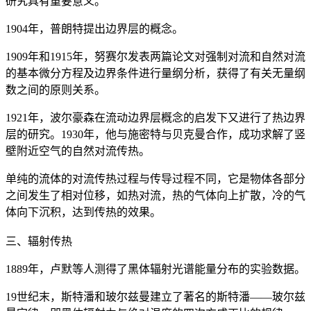
研究具有重要意义。
1904年，普朗特提出边界层的概念。
1909年和1915年，努赛尔发表两篇论文对强制对流和自然对流
的基本微分方程及边界条件进行量纲分析，获得了有关无量纲
数之间的原则关系。
1921年，波尔豪森在流动边界层概念的启发下又进行了热边界
层的研究。1930年，他与施密特与贝克曼合作，成功求解了竖
壁附近空气的自然对流传热。
单纯的流体的对流传热过程与传导过程不同，它是物体各部分
之间发生了相对位移，如热对流，热的气体向上扩散，冷的气
体向下沉积，达到传热的效果。
三、辐射传热
1889年，卢默等人测得了黑体辐射光谱能量分布的实验数据。
19世纪末，斯特潘和玻尔兹曼建立了著名的斯特潘——玻尔兹