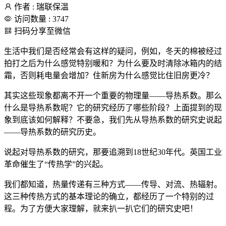
作者 : 瑞联保温
访问数量 : 3747
扫码分享至微信
生活中我们是否经常会有这样的疑问，例如，冬天的棉被经过
拍打之后为什么感觉特别暖和？为什么要及时清除冰箱内的结
霜，否则耗电量会增加？住新房为什么感觉比住旧房更冷？
其实这些现象都离不开一个重要的物理量——导热系数。那么
什么是导热系数呢？它的研究经历了哪些阶段？上面提到的现
象到底该如何解释？不要急，我们先从导热系数的研究史说起
——导热系数的研究历史。
说起对导热系数的研究，那要追溯到18世纪30年代。英国工业
革命催生了“传热学”的兴起。
我们都知道，热量传递有三种方式——传导、对流、热辐射。
这三种传热方式的基本理论的确立，都经历了一个特别的过
程。为了方便大家理解，就来扒一扒它们的研究史吧！