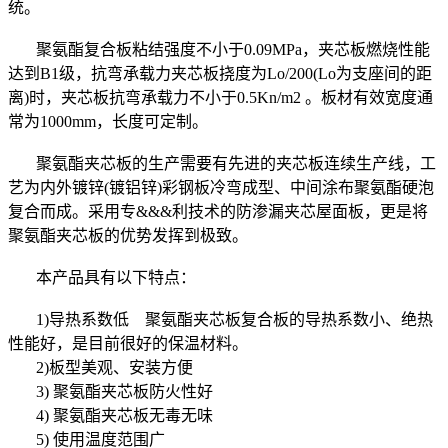
统。
聚氨酯复合板粘结强度不小于0.09MPa，夹芯板燃烧性能
达到B1级，抗弯承载力夹芯板挠度为Lo/200(Lo为支座间的距
离)时，夹芯板抗弯承载力不小于0.5Kn/m2 。板材有效宽度通
常为1000mm，长度可定制。
聚氨酯夹芯板的生产需要有先进的夹芯板连续生产线，工
艺为内外镀锌(镀铝锌)彩钢板冷弯成型、中间涂布聚氨酯硬泡
复合而成。采用专&&&利技术的防渗漏夹芯屋面板，更是将
聚氨酯夹芯板的优势发挥到极致。
本产品具有以下特点：
1)导热系数低 聚氨酯夹芯板复合板的导热系数小、绝热
性能好，是目前很好的保温材料。
2)板型美观、安装方便
3) 聚氨酯夹芯板防火性好
4) 聚氨酯夹芯板无毒无味
5) 使用温度范围广