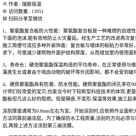
作者 : 瑞联保温
访问数量 : 13951
扫码分享至微信
1、聚氨酯复合板防火性能：聚氨酯复合板是一种难燃的自熄性
下面的泡沫,能有效地防止火灾蔓延。经生产工艺的改进再次复合
施工简便可适应多种外装饰面：复合板与墙体的粘贴力非常好
求下，可使减少建筑物外面护结构厚度，从而增加室内使用面
3、寿命长：硬泡聚氨酯保温构造的平均寿命，在正常使用与维
藻类生长或者由于啮齿动物的破坏等外因影响，都不会受到破
4、硬质聚氨酯具有防潮、防水性能。硬质聚氨酯的闭孔率在9
计师们较宠爱的宝贝,也是当今时下较新型科技技术的体现,更是环
酯板但凡这么好的阻燃。但是隔音,不变形,保温等效果,施工
涂刮厚度通常为0.8mm左右为宜。开始涂刮时,应依照作业面积
方法同靠前遍涂层。为了确保防水工程质量,涂刮的方向必须与
后,再按上述方法涂刮第三遍涂膜。