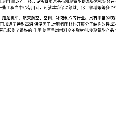
加工制作而成的。经过设备将水泥基布和聚氨酯保温板紧密结合在
一些工程当中也有用到，还就建筑保温领域。化工领域等等多个
、船舶机车、航天航空、空调、冰箱制冷等行业。具有丰富的膜
板再加进了特耐高温 保温因子,对聚氨酯材料开展分子结构改性,氧指
蔓延,起到了很好的 作用,使原易燃材料变不燃材料,使聚氨酯产品