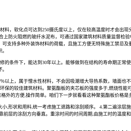
材料，软化点可达到250摄氏度以上，仅在较高温度时才会出
上防火阻燃的玻纤水泥布，可通过国家建筑材料质量监督检验中心的检
，可支持多种外装饰材料的荷载，且施工方便无特殊施工禁忌及
积。
修的条件下，能达到30年以上。能够做到在结构的寿命期正常
坏。
0％以上，属于憎水性材料，不会因吸潮增大导热系数，墙面也不
保的较佳建筑材料。聚氨酯板的夹芯板的强度多于,燃烧性能可以达到
起来格外的方便,操作简单。咱们下一步就看看这种聚氨酯板价格是
大小,形状和用料,统一考虑施工退路和涂刮顺序。 4.第二遍涂
靠前层的涂刮方向垂直。重涂时间的时间周期,由施工时的温度和