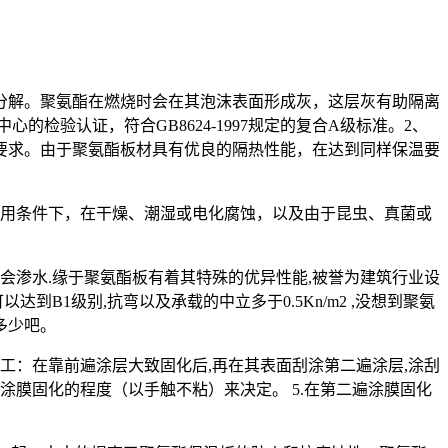
现分解。聚氨酯在燃烧时会在其泡沫表面形成灰，这层灰有助隔离
验认证，符合GB8624-1997规定的复合A级标准。2、
要求。由于聚氨酯板材具有优良的隔热性能，在达到同样保温要
使用条件下，在干燥、潮湿或电化腐蚀，以及由于昆虫、真菌或
会渗水.缘于聚氨酯板有着其特殊的优异性能,被誉为建筑行业设
B1级别,抗弯以及承载的中立多于0.5Kn/m2 ,没想到聚氨
多少吧。
层施工：在靠前遍涂层大致固化后,再在其表面刮涂第二遍涂层,涂刮
涂膜固化的程度（以手触不粘）来决定。 5.在第二遍涂膜固化