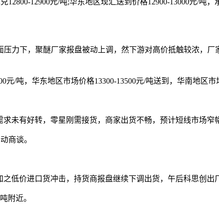
-12900元/吨;华东地区现汇送到价格12900-13000元/吨，承兑1
压力下，聚醚厂家报盘被动上调，然下游对高价抵触较浓，厂家
吨，华东地区市场价格13300-13500元/吨送到，华南地区市场价格
求未有好转，零星刚需接货，商家出货不畅，预计短线市场窄
浮动商谈。
之低价进口货冲击，持货商报盘继续下调出货，午后科思创出
/吨附近。