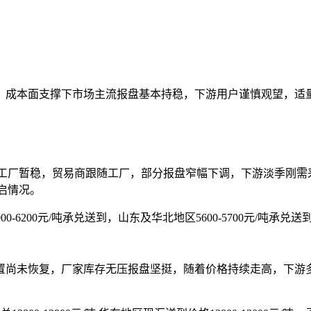
成本面支撑下市场主流报盘基本持稳，下游用户谨慎观望，适量
厂暂稳，贸易商跟随工厂，部分报盘窄幅下调，下游淡季刚需
启情况。
-6200元/吨承兑送到，山东及华北地区5600-5700元/吨承兑送
尚未恢复，厂家库存无压报盘坚挺，随着价格持续走高，下游多