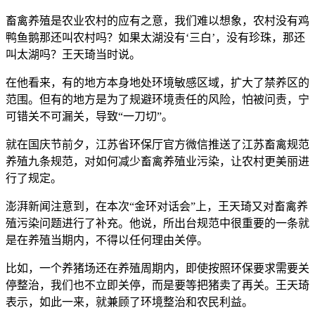
畜禽养殖是农业农村的应有之意，我们难以想象，农村没有鸡
鸭鱼鹅那还叫农村吗？如果太湖没有‘三白’，没有珍珠，那还
叫太湖吗？王天琦当时说。
在他看来，有的地方本身地处环境敏感区域，扩大了禁养区的
范围。但有的地方是为了规避环境责任的风险，怕被问责，宁
可错关不可漏关，导致“一刀切”。
就在国庆节前夕，江苏省环保厅官方微信推送了江苏畜禽规范
养殖九条规范，对如何减少畜禽养殖业污染，让农村更美丽进
行了规定。
澎湃新闻注意到，在本次“金环对话会”上，王天琦又对畜禽养
殖污染问题进行了补充。他说，所出台规范中很重要的一条就
是在养殖当期内，不得以任何理由关停。
比如，一个养猪场还在养殖周期内，即使按照环保要求需要关
停整治，我们也不立即关停，而是要等把猪卖了再关。王天琦
表示，如此一来，就兼顾了环境整治和农民利益。