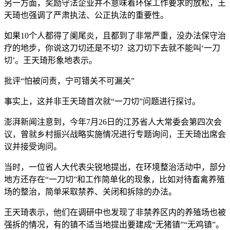
另一方面，奖励守法企业并不意味着环保工作要求的放松，王
天琦也强调了严肃执法、公正执法的重要性。
如果10个人都得了阑尾炎，且都到了非常严重，没办法保守治
疗的地步，你说这刀切还是不切？这刀切下去就不能叫‘一刀
切’。王天琦形象地表示。
批评“怕被问责，宁可错关不可漏关”
事实上，这并非王天琦首次就“一刀切”问题进行探讨。
澎湃新闻注意到，今年7月26日的江苏省人大常委会第四次会
议，曾就乡村振兴战略实施情况进行专题询问，王天琦出席会
议并接受询问。
当时，一位省人大代表尖锐地提出，在环境整治活动中，部分
地方还存在“一刀切”和工作简单化的现象，比如对待畜禽养殖
场的整治，简单采取禁养、关闭和拆除的办法。
王天琦表示，他们在调研中也发现了非禁养区内的养殖场也被
强拆的情况，有的镇不适当地提出要建成“无猪镇”“无鸡镇”。