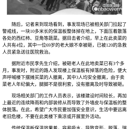
随后，记者来到现场看到，事发现场已被相关部门拉起了
警戒线，一块10多米长的保温板整体掉在地上，下面压着散落
各处的西红柿、豆角等蔬菜。据目击者介绍，早上在此卖菜的
人共有4位，其中一位69岁的老大娘不幸被砸，已被120的急救
人员紧急送往医院救治。
据附近市民李先生介绍，被砸老人在此地卖菜已有3个多
月，事发时，附近的路人发现楼上保温板有掉落的危险，便大
声呼喊楼下摆摊买菜的人撤离，其中3人均安全撤离，由于卖
菜老人年纪偏大，腿脚不是很利索，没有撤离及时导致被砸。
现场相关部门的工作人员表示，该楼建设时间较长，再加
上最近的连续降雨和内部装修从而导致了外墙皮与保温板的整
体脱落。在此，希望广大市民要加强安全意识，生活中要远离
老旧危楼，不要在此类楼下乘凉或开展室外活动。
传统保温板保温效果差，容易吸水，导致变形，脱落，瑞